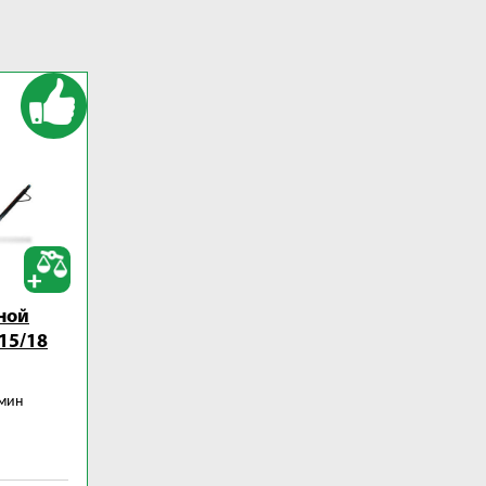
ной
15/18
/мин