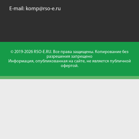
E-mail:
komp@rso-e.ru
© 2019-2026 RSO-E.RU. Все права защищены. Копирование без
разрешения запрещено
Информация, опубликованная на сайте, не является публичной
офертой.