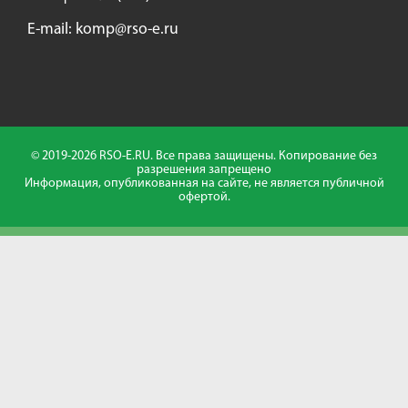
E-mail:
komp@rso-e.ru
© 2019-2026 RSO-E.RU. Все права защищены. Копирование без
разрешения запрещено
Информация, опубликованная на сайте, не является публичной
офертой.