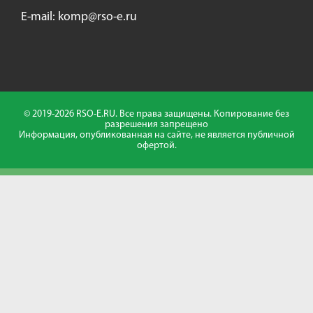
E-mail:
komp@rso-e.ru
© 2019-2026 RSO-E.RU. Все права защищены. Копирование без
разрешения запрещено
Информация, опубликованная на сайте, не является публичной
офертой.