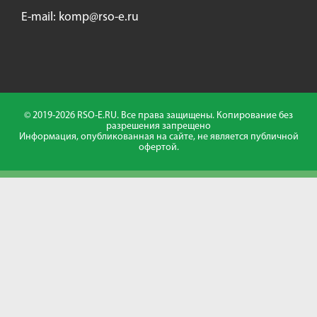
E-mail:
komp@rso-e.ru
© 2019-2026 RSO-E.RU. Все права защищены. Копирование без
разрешения запрещено
Информация, опубликованная на сайте, не является публичной
офертой.