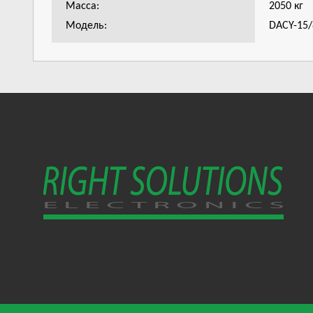
Масса:
2050 кг
Модель:
DACY-15/