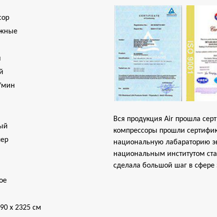
сор
жные
и
й
/мин
Вся продукция Air прошла сер
ый
компрессоры прошли сертифика
лер
национальную лабараторию э
национальным институтом стан
сделала большой шаг в сфере
ое
090 х 2325 см