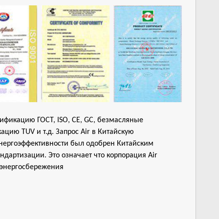
тификацию ГОСТ, ISO, CE, GC, безмасляные
цию TUV и т.д. Запрос Air в Китайскую
нергоэффективности был одобрен Китайским
дартизации. Это означает что корпорация Air
 энергосбережения