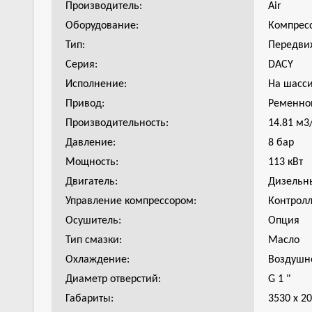
Производитель:
Air
Оборудование:
Компрес
Тип:
Передви
Серия:
DACY
Исполнение:
На шасс
Привод:
Ременно
Производительность:
14.81 м3
Давление:
8 бар
Мощность:
113 кВт
Двигатель:
Дизельн
Управление компрессором:
Контрол
Осушитель:
Опция
Тип смазки:
Масло
Охлаждение:
Воздушн
Диаметр отверстий:
G 1 "
Габариты:
3530 х 2