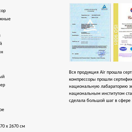
сор
жные
и
й
ин
Вся продукция Air прошла сер
ый
компрессоры прошли сертифика
лер
национальную лабараторию э
национальным институтом стан
сделала большой шаг в сфере
ое
770 х 2670 см