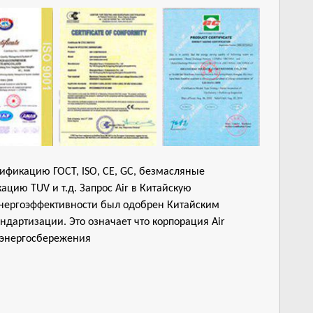
тификацию ГОСТ, ISO, CE, GC, безмасляные
цию TUV и т.д. Запрос Air в Китайскую
нергоэффективности был одобрен Китайским
дартизации. Это означает что корпорация Air
 энергосбережения