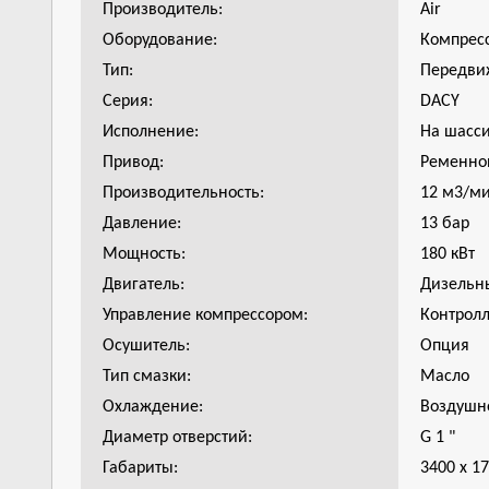
Производитель:
Air
Оборудование:
Компрес
Тип:
Передви
Серия:
DACY
Исполнение:
На шасс
Привод:
Ременно
Производительность:
12 м3/м
Давление:
13 бар
Мощность:
180 кВт
Двигатель:
Дизельн
Управление компрессором:
Контрол
Осушитель:
Опция
Тип смазки:
Масло
Охлаждение:
Воздушн
Диаметр отверстий:
G 1 "
Габариты:
3400 х 1