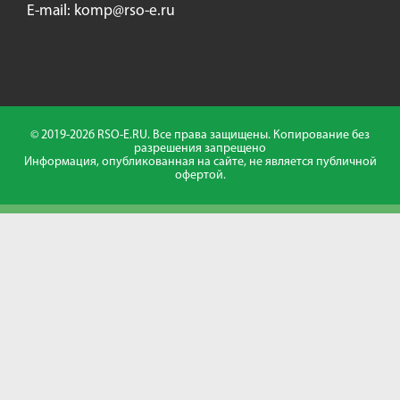
E-mail:
komp@rso-e.ru
© 2019-2026 RSO-E.RU. Все права защищены. Копирование без
разрешения запрещено
Информация, опубликованная на сайте, не является публичной
офертой.